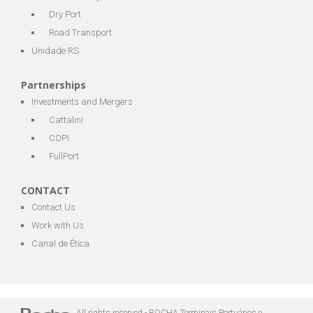
Dry Port
Road Transport
Unidade RS
Partnerships
Investments and Mergers
Cattalini
COPI
FullPort
CONTACT
Contact Us
Work with Us
Canal de Ética