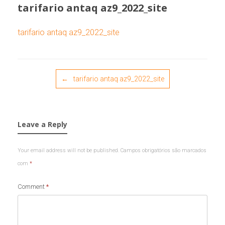
tarifario antaq az9_2022_site
tarifario antaq az9_2022_site
Post navigation
←
tarifario antaq az9_2022_site
Leave a Reply
Your email address will not be published.
Campos obrigatórios são marcados
com
*
Comment
*