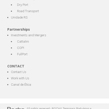
Dry Port
Road Transport
Unidade RS
Partnerships
Investments and Mergers
Cattalini
COPI
FullPort
CONTACT
Contact Us
Work with Us
Canal de Ética
All rights reserved - ROCHA Terminais Portuários e