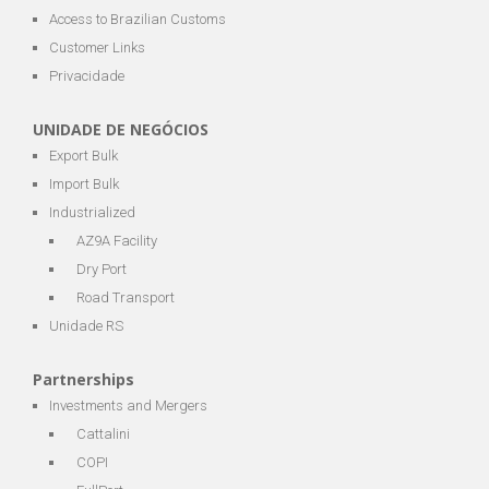
Access to Brazilian Customs
Customer Links
Privacidade
UNIDADE DE NEGÓCIOS
Export Bulk
Import Bulk
Industrialized
AZ9A Facility
Dry Port
Road Transport
Unidade RS
Partnerships
Investments and Mergers
Cattalini
COPI