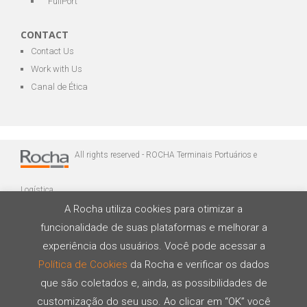
FullPort
CONTACT
Contact Us
Work with Us
Canal de Ética
All rights reserved - ROCHA Terminais Portuários e
Logística
A Rocha utiliza cookies para otimizar a
funcionalidade de suas plataformas e melhorar a
experiência dos usuários. Você pode acessar a
Política de Cookies
da Rocha e verificar os dados
que são coletados e, ainda, as possibilidades de
Developed by
customização do seu uso. Ao clicar em “OK” você