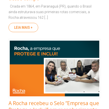
Criada em 1864, em Paranaguá (PR), quando o Brasil
ainda estruturava suas primeiras rotas comerciais, a
Rocha atravessou 162 […]
LEIA MAIS +
A Rocha recebeu o Selo “Empresa que