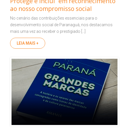
Protege e Inclui” em reconhecimento
ao nosso compromisso social
No cenário das contribuições essenciais para o
desenvolvimento social de Paranaguá, nos destacamos
mais uma vez ao receber o prestigiado […]
LEIA MAIS +