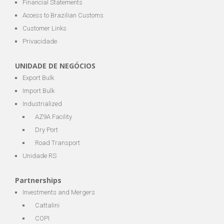
Financial Statements
Access to Brazilian Customs
Customer Links
Privacidade
UNIDADE DE NEGÓCIOS
Export Bulk
Import Bulk
Industrialized
AZ9A Facility
Dry Port
Road Transport
Unidade RS
Partnerships
Investments and Mergers
Cattalini
COPI