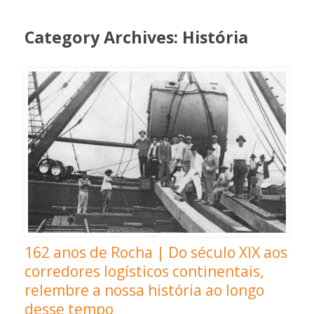
Category Archives:
História
162 anos de Rocha | Do século XIX aos
corredores logísticos continentais,
relembre a nossa história ao longo
desse tempo