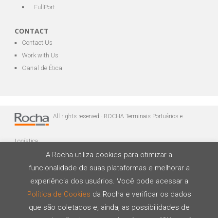
FullPort
CONTACT
Contact Us
Work with Us
Canal de Ética
All rights reserved - ROCHA Terminais Portuários e
Logística
A Rocha utiliza cookies para otimizar a
funcionalidade de suas plataformas e melhorar a
experiência dos usuários. Você pode acessar a
Política de Cookies
da Rocha e verificar os dados
que são coletados e, ainda, as possibilidades de
Developed by