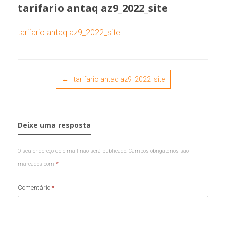
tarifario antaq az9_2022_site
tarifario antaq az9_2022_site
Post navigation
←
tarifario antaq az9_2022_site
Deixe uma resposta
O seu endereço de e-mail não será publicado.
Campos obrigatórios são
marcados com
*
Comentário
*