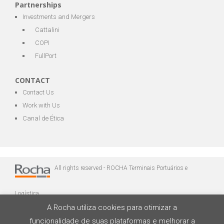
Partnerships
Investments and Mergers
Cattalini
COPI
FullPort
CONTACT
Contact Us
Work with Us
Canal de Ética
All rights reserved - ROCHA Terminais Portuários e
Logística
A Rocha utiliza cookies para otimizar a
funcionalidade de suas plataformas e melhorar a