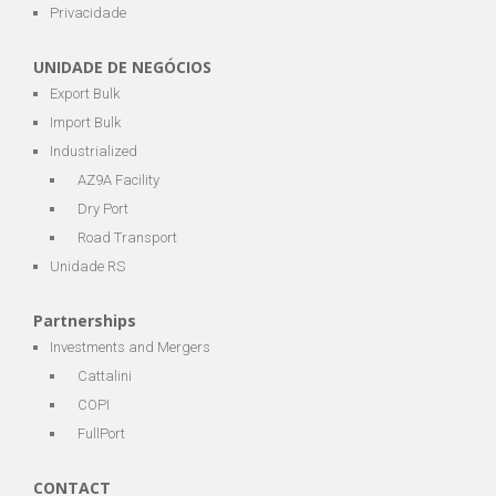
Privacidade
UNIDADE DE NEGÓCIOS
Export Bulk
Import Bulk
Industrialized
AZ9A Facility
Dry Port
Road Transport
Unidade RS
Partnerships
Investments and Mergers
Cattalini
COPI
FullPort
CONTACT