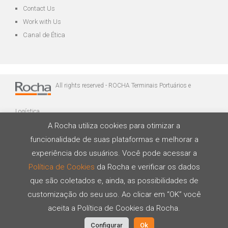
Contact Us
Work with Us
Canal de Ética
All rights reserved - ROCHA Terminais Portuários e
Logística
A Rocha utiliza cookies para otimizar a
funcionalidade de suas plataformas e melhorar a
experiência dos usuários. Você pode acessar a
Política de Cookies
da Rocha e verificar os dados
que são coletados e, ainda, as possibilidades de
Developed by
customização do seu uso. Ao clicar em “OK” você
aceita a Política de Cookies da Rocha.
Configurar
Ok