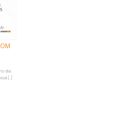
COM
no dia
sua […]