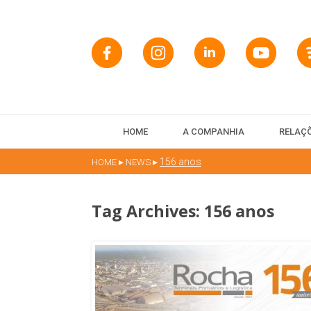
HOME
A COMPANHIA
RELAÇÕ
▸
▸
156 anos
HOME
NEWS
Tag Archives:
156 anos