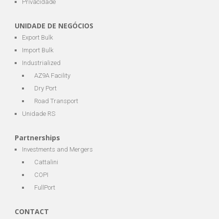
Privacidade
UNIDADE DE NEGÓCIOS
Export Bulk
Import Bulk
Industrialized
AZ9A Facility
Dry Port
Road Transport
Unidade RS
Partnerships
Investments and Mergers
Cattalini
COPI
FullPort
CONTACT