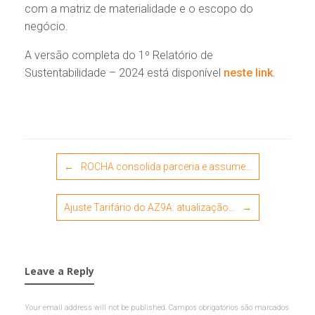
com a matriz de materialidade e o escopo do
negócio.
A versão completa do 1º Relatório de
Sustentabilidade – 2024 está disponível
neste link
.
Post navigation
←
ROCHA consolida parceria e assume…
Ajuste Tarifário do AZ9A: atualização…
→
Leave a Reply
Your email address will not be published.
Campos obrigatórios são marcados