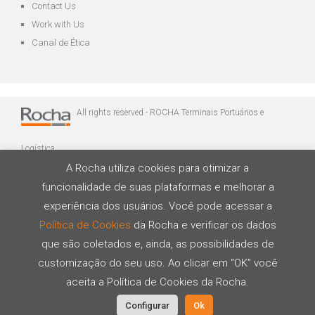
Contact Us
Work with Us
Canal de Ética
All rights reserved - ROCHA Terminais Portuários e
Logística
A Rocha utiliza cookies para otimizar a
funcionalidade de suas plataformas e melhorar a
experiência dos usuários. Você pode acessar a
Política de Cookies
da Rocha e verificar os dados
que são coletados e, ainda, as possibilidades de
Developed by
customização do seu uso. Ao clicar em “OK” você
aceita a Política de Cookies da Rocha.
Configurar
Ok