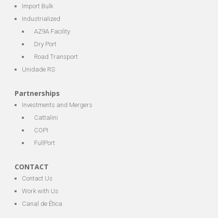
Import Bulk
Industrialized
AZ9A Facility
Dry Port
Road Transport
Unidade RS
Partnerships
Investments and Mergers
Cattalini
COPI
FullPort
CONTACT
Contact Us
Work with Us
Canal de Ética