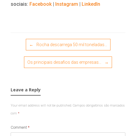
sociais:
Facebook
|
Instagram
|
LinkedIn
Post navigation
←
Rocha descarrega 50 mil toneladas…
Os principais desafios das empresas…
→
Leave a Reply
Your email address will not be published.
Campos obrigatórios são marcados
com
*
Comment
*