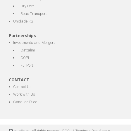
Dry Port
Road Transport
Unidade RS
Partnerships
Investments and Mergers
Cattalini
COPI
FullPort
CONTACT
Contact Us
Work with Us
Canal de Ética