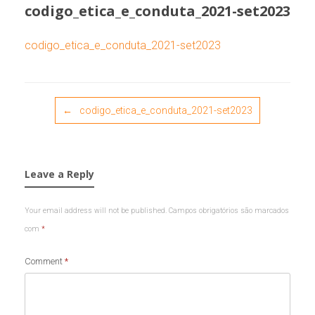
codigo_etica_e_conduta_2021-set2023
codigo_etica_e_conduta_2021-set2023
Post navigation
←
codigo_etica_e_conduta_2021-set2023
Leave a Reply
Your email address will not be published.
Campos obrigatórios são marcados
com
*
Comment
*