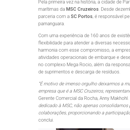
Pela primeira vez na história, a cidade de Pa
marítimas da
MSC Cruzeiros
. Desde dezemb
parceria com a
SC Portos
, é responsável p
parnanguara.
Com uma experiência de 160 anos de existê
flexibilidade para atender a diversas nece
harmonia com esse compromisso, a empresa
atividades operacionais de embarque e des
no complexo Mega Rocio, além da responsab
de suprimentos e descarga de resíduos.
“É motivo de imenso orgulho deixarmos a m
empresa que é a MSC Cruzeiros, representand
Gerente Comercial da Rocha, Anny Makhohl.
dedicado à MSC, não apenas consolidamos p
colaborações, proporcionando a participação
conclui.