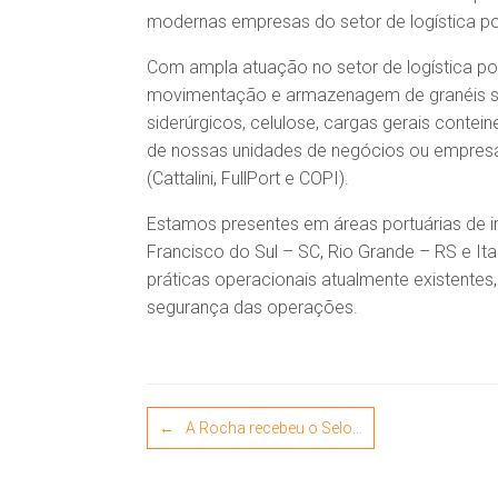
modernas empresas do setor de logística por
Com ampla atuação no setor de logística por
movimentação e armazenagem de granéis sól
siderúrgicos, celulose, cargas gerais contei
de nossas unidades de negócios ou empresa
(Cattalini, FullPort e COPI).
Estamos presentes em áreas portuárias de 
Francisco do Sul – SC, Rio Grande – RS e I
práticas operacionais atualmente existentes,
segurança das operações.
Post navigation
←
A Rocha recebeu o Selo…