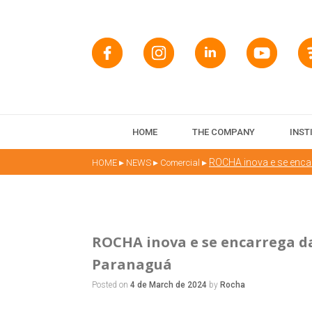
HOME
THE COMPANY
INST
▸
▸
▸
ROCHA inova e se enca
HOME
NEWS
Comercial
ROCHA inova e se encarrega da
Paranaguá
Posted on
4 de March de 2024
by
Rocha