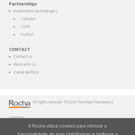
Partnerships
Investments and Mergers
Cattalini
COPI
FullPort
CONTACT
Contact Us
Work with Us
Canal de Ética
All rights reserved - ROCHA Terminais Portuários e
Logística
A Rocha utiliza cookies para otimizar a
funcionalidade de suas plataformas e melhorar a