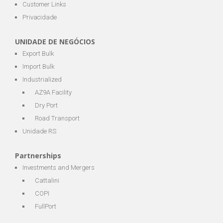
Customer Links
Privacidade
UNIDADE DE NEGÓCIOS
Export Bulk
Import Bulk
Industrialized
AZ9A Facility
Dry Port
Road Transport
Unidade RS
Partnerships
Investments and Mergers
Cattalini
COPI
FullPort