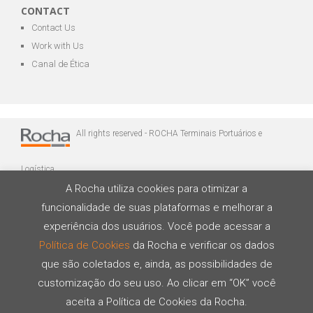
CONTACT
Contact Us
Work with Us
Canal de Ética
All rights reserved - ROCHA Terminais Portuários e
Logística
A Rocha utiliza cookies para otimizar a
funcionalidade de suas plataformas e melhorar a
experiência dos usuários. Você pode acessar a
Política de Cookies
da Rocha e verificar os dados
que são coletados e, ainda, as possibilidades de
Developed by
customização do seu uso. Ao clicar em “OK” você
aceita a Política de Cookies da Rocha.