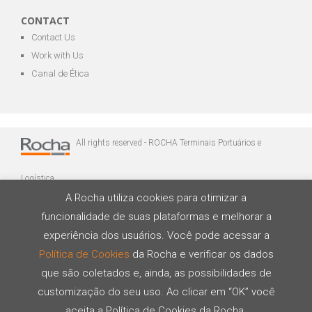
CONTACT
Contact Us
Work with Us
Canal de Ética
All rights reserved - ROCHA Terminais Portuários e
Logística
A Rocha utiliza cookies para otimizar a
funcionalidade de suas plataformas e melhorar a
experiência dos usuários. Você pode acessar a
Política de Cookies
da Rocha e verificar os dados
que são coletados e, ainda, as possibilidades de
Developed by
customização do seu uso. Ao clicar em “OK” você
aceita a Política de Cookies da Rocha.