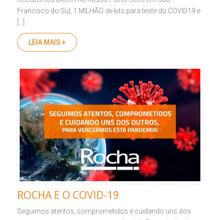
Francisco do Sul, 1 MILHÃO de kits para teste do COVID19 e
[…]
LEIA MAIS +
ROCHA E O COVID-19
Seguimos atentos, comprometidos e cuidando uns dos