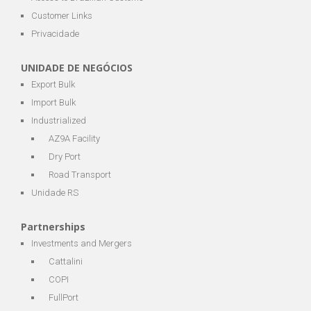
Customer Links
Privacidade
UNIDADE DE NEGÓCIOS
Export Bulk
Import Bulk
Industrialized
AZ9A Facility
Dry Port
Road Transport
Unidade RS
Partnerships
Investments and Mergers
Cattalini
COPI
FullPort