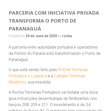
PARCERIA COM INICIATIVA PRIVADA
TRANSFORMA O PORTO DE
PARANAGUÁ
Posted on
24 de June de 2020
by
rocha
A parceria entre autoridade portuária e operadores
da Portos do Paraná está transformando o Porto de
Paranaguá.
O que está sendo feito pela
ROCHA Terminais
Portuários e Logística
e a
Cattalini Terminais
Marítimos
, sua investida:
A Rocha Terminais Portuários vai instalar uma nova
grua móvel para desembarque de fertilizantes, nos
berços 208, 209 e 211. O investimento é de 3,6
milhões de Euros (€). O guindaste tem capacidade de