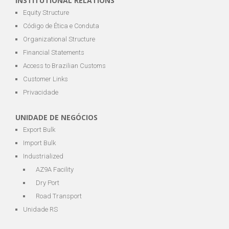
INSTITUTIONAL RELATIONS
Equity Structure
Código de Ética e Conduta
Organizational Structure
Financial Statements
Access to Brazilian Customs
Customer Links
Privacidade
UNIDADE DE NEGÓCIOS
Export Bulk
Import Bulk
Industrialized
AZ9A Facility
Dry Port
Road Transport
Unidade RS