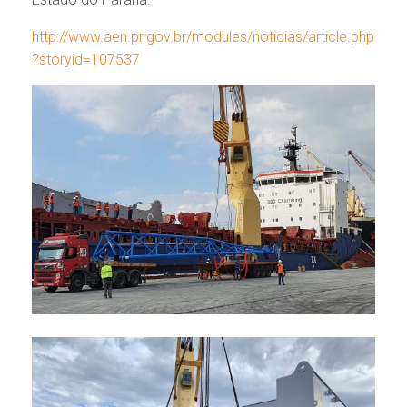
http://www.aen.pr.gov.br/modules/noticias/article.php
?storyid=107537