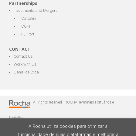
Partnerships
Investments and Mergers
Cattalini
COPI
FullPort
CONTACT
Contact Us
Work with Us
Canal de Ética
All rights reserved - ROCHA Terminais Portuários e
Logística
A Rocha utiliza cookies para otimizar a
funcionalidade de suas plataformas e melhorar a