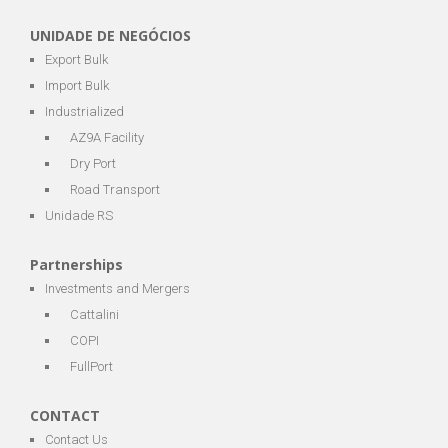
UNIDADE DE NEGÓCIOS
Export Bulk
Import Bulk
Industrialized
AZ9A Facility
Dry Port
Road Transport
Unidade RS
Partnerships
Investments and Mergers
Cattalini
COPI
FullPort
CONTACT
Contact Us