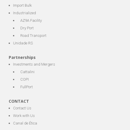
Import Bulk
Industrialized
AZ9A Facility
Dry Port
Road Transport
Unidade RS
Partnerships
Investments and Mergers
Cattalini
COPI
FullPort
CONTACT
Contact Us
Work with Us
Canal de Ética