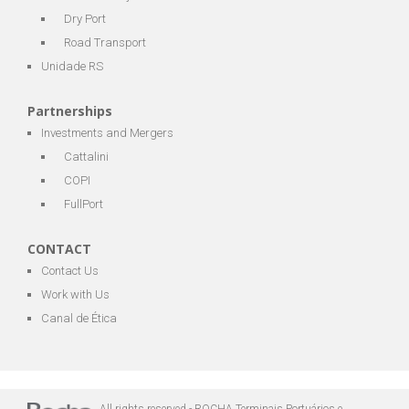
Dry Port
Road Transport
Unidade RS
Partnerships
Investments and Mergers
Cattalini
COPI
FullPort
CONTACT
Contact Us
Work with Us
Canal de Ética