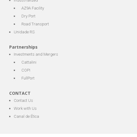
Industrialized
AZ9A Facility
Dry Port
Road Transport
Unidade RS
Partnerships
Investments and Mergers
Cattalini
COPI
FullPort
CONTACT
Contact Us
Work with Us
Canal de Ética