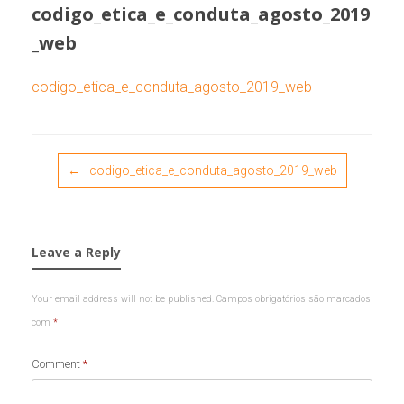
codigo_etica_e_conduta_agosto_2019
_web
codigo_etica_e_conduta_agosto_2019_web
Post navigation
←
codigo_etica_e_conduta_agosto_2019_web
Leave a Reply
Your email address will not be published.
Campos obrigatórios são marcados
com
*
Comment
*