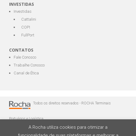
INVESTIDAS
Investidas
Cattalini
COPI
FullPort
CONTATOS
Fale Conosco
Trabalhe Conosco
Canal de Ética
Todos os direitos reservados - ROCHA Terminais
Portuários e Logística
A Rocha utiliza cookies para otimizar a
funcionalidade de suas plataformas e melhorar a