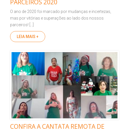
PARCEIROS 2020
O ano de 2020 foi marcado por mudanças e incertezas,
mas por vitórias e superações ao lado dos nossos
parceiros! […]
LEIA MAIS +
CONFIRA A CANTATA REMOTA DE