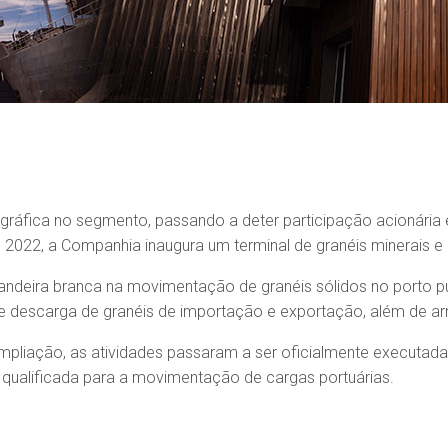
ráfica no segmento, passando a deter participação acionária 
2022, a Companhia inaugura um terminal de granéis minerais e 
bandeira branca na movimentação de granéis sólidos no porto p
e descarga de granéis de importação e exportação, além de arm
mpliação, as atividades passaram a ser oficialmente executada
 qualificada para a movimentação de cargas portuárias.