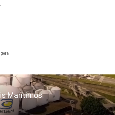
s
geral.
is Marítimos.