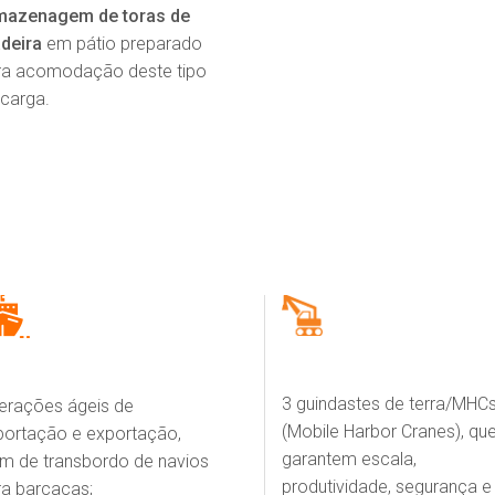
mazenagem de toras de
deira
em pátio preparado
ra acomodação deste tipo
carga.
3 guindastes de terra/MHC
erações ágeis de
(Mobile Harbor Cranes), qu
portação e exportação,
garantem escala,
ém de transbordo de navios
produtividade, segurança e
ra barcaças;