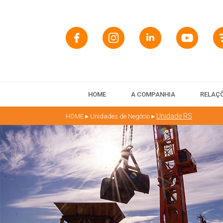
HOME
A COMPANHIA
RELAÇÕ
▸
▸
Unidade RS
HOME
Unidades de Negócio