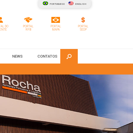
PORTUGUESE
ENGLISH
AL DO
PORTAL
PORTAL
PORTAL
ENTE
RFB
MAPA
SEOP
NEWS
CONTATOS