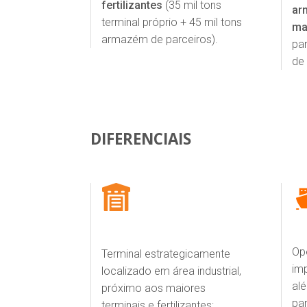
fertilizantes
(35 mil tons
ar
terminal próprio + 45 mil tons
ma
armazém de parceiros).
pa
de 
DIFERENCIAIS
Op
Terminal estrategicamente
im
localizado em área industrial,
al
próximo aos maiores
pa
terminais e fertilizantes;