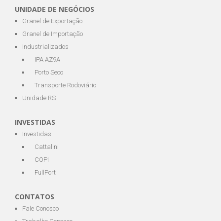
UNIDADE DE NEGÓCIOS
Granel de Exportação
Granel de Importação
Industrializados
IPA AZ9A
Porto Seco
Transporte Rodoviário
Unidade RS
INVESTIDAS
Investidas
Cattalini
COPI
FullPort
CONTATOS
Fale Conosco