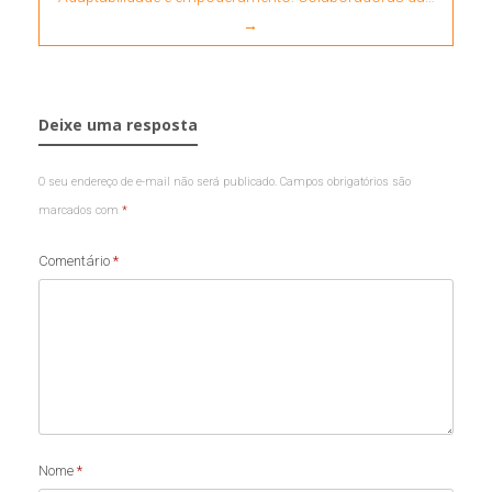
→
Deixe uma resposta
O seu endereço de e-mail não será publicado.
Campos obrigatórios são
marcados com
*
Comentário
*
Nome
*