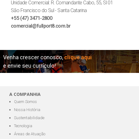
Unidade Comercial: R. Comandante Cabo, 55, Sl 01
São Francisco do Sul - Santa Catarina
+55 (47) 3471-2800
comercial@fullport8.com.br
Venha crescer conosco,
clique aqui
e envie seu currículo!
A COMPANHIA
Quem Somos
Nossa História
Sustentabilidade
Tecnologia
Áreas de Atuação