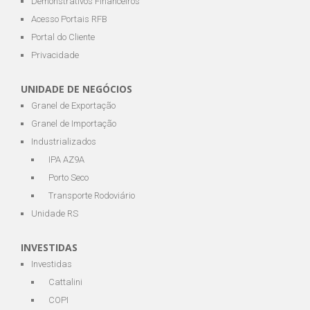
Demonstrativos Financeiros
Acesso Portais RFB
Portal do Cliente
Privacidade
UNIDADE DE NEGÓCIOS
Granel de Exportação
Granel de Importação
Industrializados
IPA AZ9A
Porto Seco
Transporte Rodoviário
Unidade RS
INVESTIDAS
Investidas
Cattalini
COPI