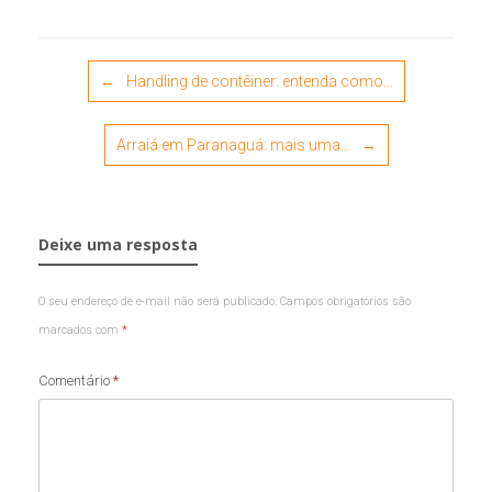
Post navigation
←
Handling de contêiner: entenda como…
Arraiá em Paranaguá: mais uma…
→
Deixe uma resposta
O seu endereço de e-mail não será publicado.
Campos obrigatórios são
marcados com
*
Comentário
*