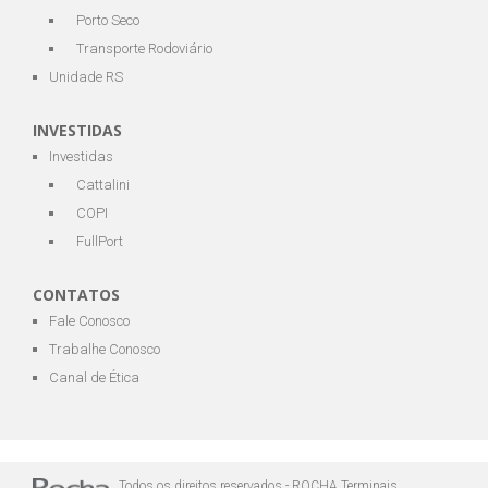
Porto Seco
Transporte Rodoviário
Unidade RS
INVESTIDAS
Investidas
Cattalini
COPI
FullPort
CONTATOS
Fale Conosco
Trabalhe Conosco
Canal de Ética
Todos os direitos reservados - ROCHA Terminais