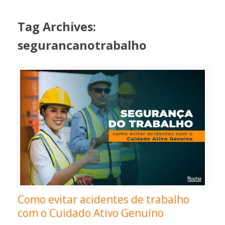
Tag Archives:
segurancanotrabalho
Como evitar acidentes de trabalho
com o Cuidado Ativo Genuíno