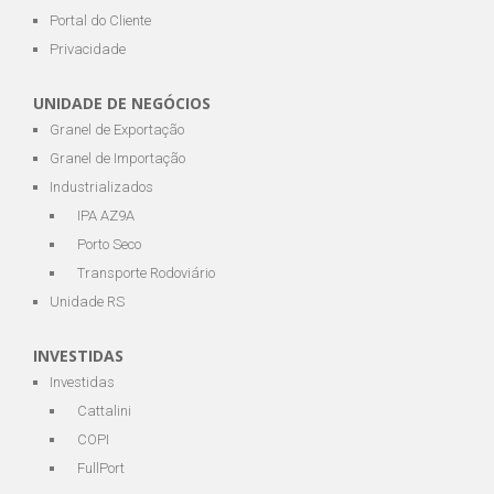
Portal do Cliente
Privacidade
UNIDADE DE NEGÓCIOS
Granel de Exportação
Granel de Importação
Industrializados
IPA AZ9A
Porto Seco
Transporte Rodoviário
Unidade RS
INVESTIDAS
Investidas
Cattalini
COPI
FullPort