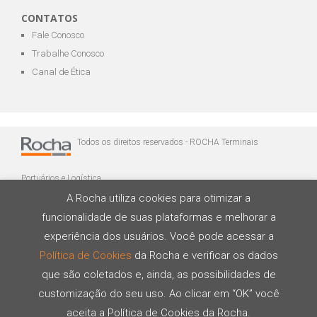
CONTATOS
Fale Conosco
Trabalhe Conosco
Canal de Ética
Todos os direitos reservados - ROCHA Terminais
Portuários e Logística
A Rocha utiliza cookies para otimizar a
funcionalidade de suas plataformas e melhorar a
experiência dos usuários. Você pode acessar a
Política de Cookies
da Rocha e verificar os dados
que são coletados e, ainda, as possibilidades de
Desenvolvido por
customização do seu uso. Ao clicar em “OK” você
aceita a Política de Cookies da Rocha.