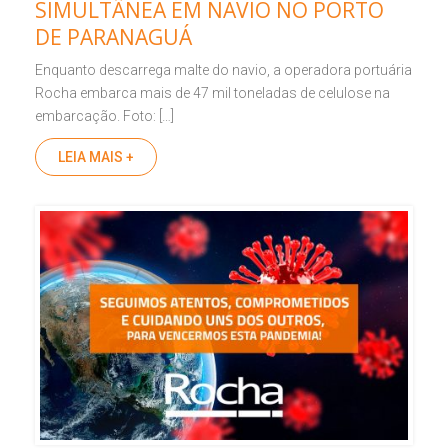
SIMULTÂNEA EM NAVIO NO PORTO
DE PARANAGUÁ
Enquanto descarrega malte do navio, a operadora portuária
Rocha embarca mais de 47 mil toneladas de celulose na
embarcação. Foto: […]
LEIA MAIS +