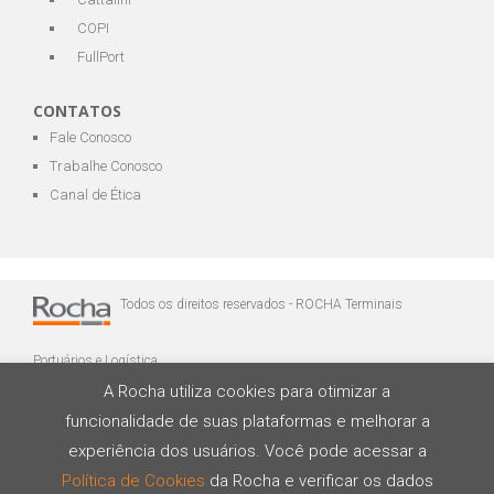
COPI
FullPort
CONTATOS
Fale Conosco
Trabalhe Conosco
Canal de Ética
Todos os direitos reservados - ROCHA Terminais
Portuários e Logística
A Rocha utiliza cookies para otimizar a
funcionalidade de suas plataformas e melhorar a
experiência dos usuários. Você pode acessar a
Política de Cookies
da Rocha e verificar os dados