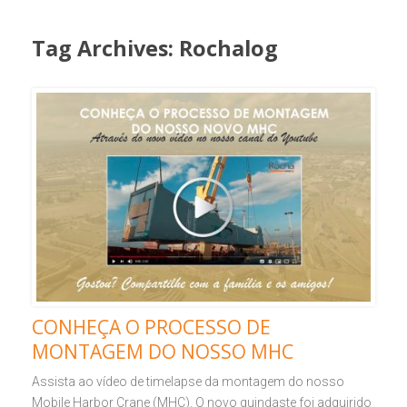
Tag Archives:
Rochalog
CONHEÇA O PROCESSO DE
MONTAGEM DO NOSSO MHC
Assista ao vídeo de timelapse da montagem do nosso
Mobile Harbor Crane (MHC). O novo guindaste foi adquirido