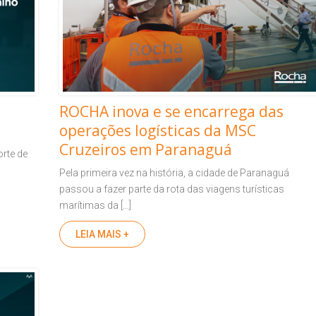
ROCHA inova e se encarrega das
operações logísticas da MSC
Cruzeiros em Paranaguá
rte de
Pela primeira vez na história, a cidade de Paranaguá
passou a fazer parte da rota das viagens turísticas
marítimas da […]
LEIA MAIS +