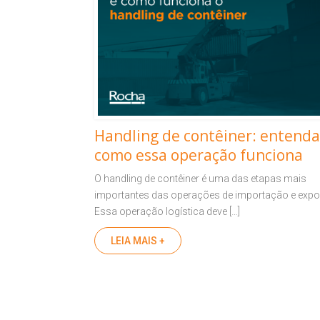
Handling de contêiner: entenda
como essa operação funciona
O handling de contêiner é uma das etapas mais
importantes das operações de importação e expo
Essa operação logística deve […]
LEIA MAIS +