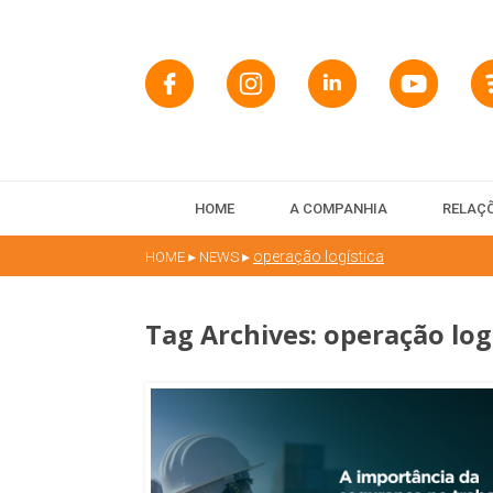
HOME
A COMPANHIA
RELAÇÕ
▸
▸
operação logística
HOME
NEWS
Tag Archives:
operação log