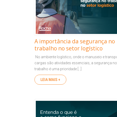
A importância da segurança no
trabalho no setor logístico
No ambiente logístico, onde o manuseio e transpo
cargas são atividades essenciais, a segurança no
trabalho é uma prioridade […]
LEIA MAIS +