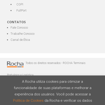
COPI
FullPort
CONTATOS
Fale Conosco
Trabalhe Conosco
Canal de Ética
Todos os direitos reservados - ROCHA Terminais
Portuários e Logística
A Rocha utiliza cookies para otimizar a
funcionalidade de suas plataformas e melhorar a
experiência dos usuários. Você pode acessar a
Política de Cookies
da Rocha e verificar os dados