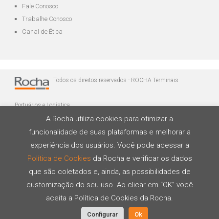
Fale Conosco
Trabalhe Conosco
Canal de Ética
Todos os direitos reservados - ROCHA Terminais
Portuários e Logística
A Rocha utiliza cookies para otimizar a
funcionalidade de suas plataformas e melhorar a
experiência dos usuários. Você pode acessar a
Política de Cookies
da Rocha e verificar os dados
que são coletados e, ainda, as possibilidades de
Desenvolvido por
customização do seu uso. Ao clicar em “OK” você
aceita a Política de Cookies da Rocha.
Configurar
Ok