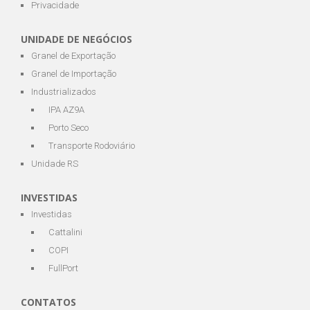
Privacidade
UNIDADE DE NEGÓCIOS
Granel de Exportação
Granel de Importação
Industrializados
IPA AZ9A
Porto Seco
Transporte Rodoviário
Unidade RS
INVESTIDAS
Investidas
Cattalini
COPI
FullPort
CONTATOS