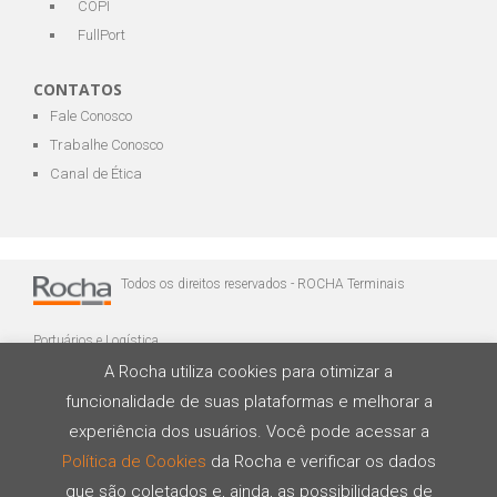
COPI
FullPort
CONTATOS
Fale Conosco
Trabalhe Conosco
Canal de Ética
Todos os direitos reservados - ROCHA Terminais
Portuários e Logística
A Rocha utiliza cookies para otimizar a
funcionalidade de suas plataformas e melhorar a
experiência dos usuários. Você pode acessar a
Política de Cookies
da Rocha e verificar os dados
que são coletados e, ainda, as possibilidades de
Desenvolvido por