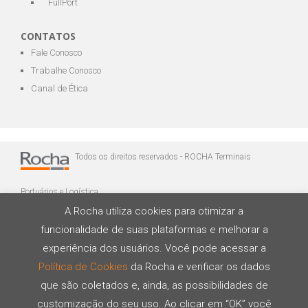
FullPort
CONTATOS
Fale Conosco
Trabalhe Conosco
Canal de Ética
Todos os direitos reservados - ROCHA Terminais
Portuários e Logística
A Rocha utiliza cookies para otimizar a
funcionalidade de suas plataformas e melhorar a
experiência dos usuários. Você pode acessar a
Política de Cookies
da Rocha e verificar os dados
que são coletados e, ainda, as possibilidades de
Desenvolvido por
customização do seu uso. Ao clicar em “OK” você