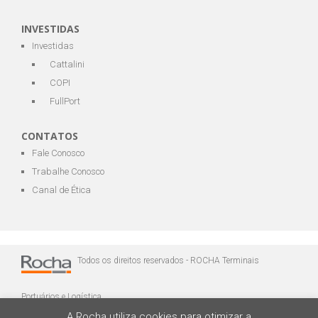
INVESTIDAS
Investidas
Cattalini
COPI
FullPort
CONTATOS
Fale Conosco
Trabalhe Conosco
Canal de Ética
Todos os direitos reservados - ROCHA Terminais
Portuários e Logística
A Rocha utiliza cookies para otimizar a