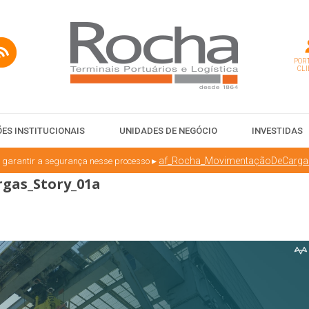
PORT
CLI
ES INSTITUCIONAIS
UNIDADES DE NEGÓCIO
INVESTIDAS
▸
af_Rocha_MovimentaçãoDeCarga
 garantir a segurança nesse processo
gas_Story_01a