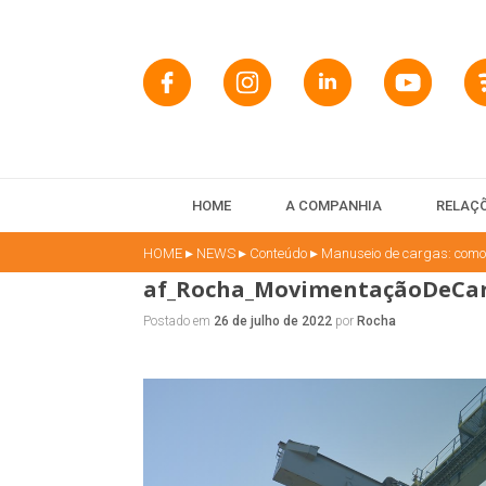
HOME
A COMPANHIA
RELAÇÕ
▸
▸
▸
HOME
NEWS
Conteúdo
Manuseio de cargas: como
af_Rocha_MovimentaçãoDeCar
Postado em
26 de julho de 2022
por
Rocha