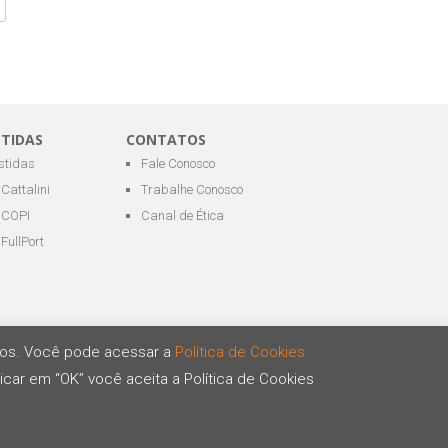
STIDAS
CONTATOS
estidas
Fale Conosco
Cattalini
Trabalhe Conosco
COPI
Canal de Ética
FullPort
ários. Você pode acessar a
Política de Cookies
icar em “OK” você aceita a Política de Cookies
Desenvolvido por