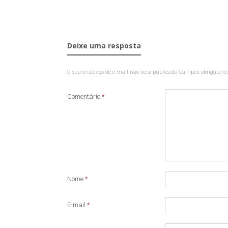
Deixe uma resposta
O seu endereço de e-mail não será publicado.
Campos obrigatóri
Comentário
*
Nome
*
E-mail
*