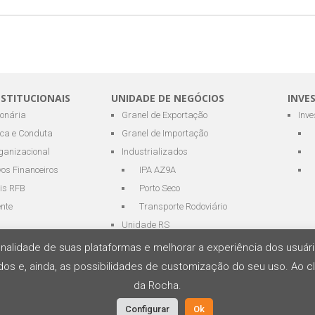
NSTITUCIONAIS
UNIDADE DE NEGÓCIOS
INVE
ionária
Granel de Exportação
Inv
ica e Conduta
Granel de Importação
ganizacional
Industrializados
os Financeiros
IPA AZ9A
is RFB
Porto Seco
ente
Transporte Rodoviário
Unidade RS
cionalidade de suas plataformas e melhorar a experiência dos usu
os e, ainda, as possibilidades de customização do seu uso. Ao cl
s Portuários e Logística
da Rocha.
Configurar
Ok