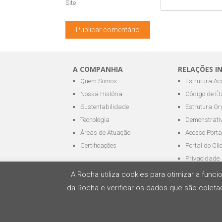
Site
A COMPANHIA
RELAÇÕES I
Quem Somos
Estrutura Ac
Nossa História
Código de Ét
Sustentabilidade
Estrutura Or
Tecnologia
Demonstrativ
Áreas de Atuação
Acesso Porta
Certificações
Portal do Cli
Privacidade
A Rocha utiliza cookies para otimizar a fun
da Rocha e verificar os dados que são coletad
Todos os direitos reservados - ROCHA Terminai