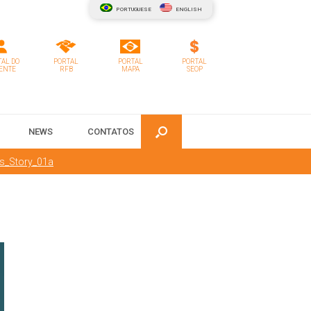
PORTUGUESE
ENGLISH
AL DO
PORTAL
PORTAL
PORTAL
ENTE
RFB
MAPA
SEOP
NEWS
CONTATOS
s_Story_01a