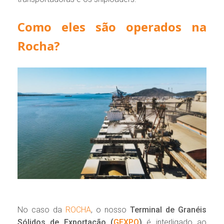
Como eles são operados na
Rocha?
No caso da
ROCHA
, o nosso
Terminal de Granéis
Sólidos de Exportação (
GEXPO
)
é interligado ao