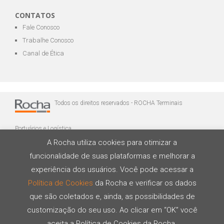
CONTATOS
Fale Conosco
Trabalhe Conosco
Canal de Ética
Todos os direitos reservados - ROCHA Terminais
Portuários e Logística
A Rocha utiliza cookies para otimizar a
funcionalidade de suas plataformas e melhorar a
experiência dos usuários. Você pode acessar a
Política de Cookies
da Rocha e verificar os dados
que são coletados e, ainda, as possibilidades de
Desenvolvido por
customização do seu uso. Ao clicar em “OK” você
aceita a Política de Cookies da Rocha.