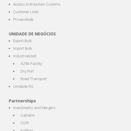
Access to Brazilian Customs
Customer Links
Privacidade
UNIDADE DE NEGÓCIOS
Export Bulk
Import Bulk
Industrialized
AZ9A Facility
Dry Port
Road Transport
Unidade RS
Partnerships
Investments and Mergers
Cattalini
COPI
FullPort