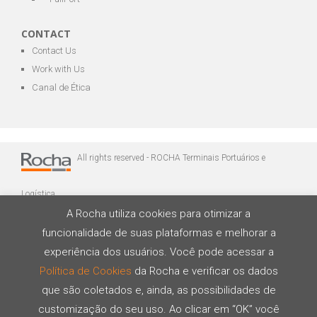
CONTACT
Contact Us
Work with Us
Canal de Ética
All rights reserved - ROCHA Terminais Portuários e
Logística
A Rocha utiliza cookies para otimizar a
funcionalidade de suas plataformas e melhorar a
experiência dos usuários. Você pode acessar a
Política de Cookies
da Rocha e verificar os dados
que são coletados e, ainda, as possibilidades de
Developed by
customização do seu uso. Ao clicar em “OK” você