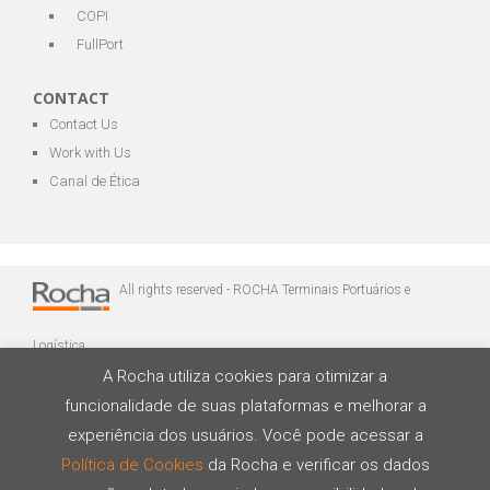
COPI
FullPort
CONTACT
Contact Us
Work with Us
Canal de Ética
All rights reserved - ROCHA Terminais Portuários e
Logística
A Rocha utiliza cookies para otimizar a
funcionalidade de suas plataformas e melhorar a
experiência dos usuários. Você pode acessar a
Política de Cookies
da Rocha e verificar os dados