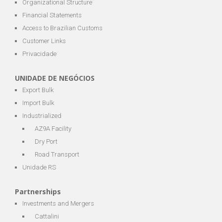
Organizational Structure
Financial Statements
Access to Brazilian Customs
Customer Links
Privacidade
UNIDADE DE NEGÓCIOS
Export Bulk
Import Bulk
Industrialized
AZ9A Facility
Dry Port
Road Transport
Unidade RS
Partnerships
Investments and Mergers
Cattalini