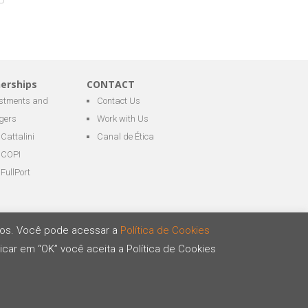
nerships
CONTACT
estments and
Contact Us
gers
Work with Us
Cattalini
Canal de Ética
COPI
FullPort
ários. Você pode acessar a
Política de Cookies
icar em “OK” você aceita a Política de Cookies
Developed by