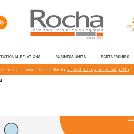
CUS
LI
ITUTIONAL RELATIONS
BUSINESS UNITS
PARTNERSHIPS
▸
af_Rocha_Caiçarinhas_Blog_01a
tura para as crianças do nosso litoral
a