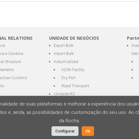
NAL RELATIONS
UNIDADE DE NEGÓCIOS
Part
ure
Export Bulk
Inv
ica e Conduta
Import Bulk
Mer
al Structure
Industrialized
atements
AZ9A Facility
azilian Customs
Dry Port
nks
Road Transport
Unidade RS
cionalidade de suas plataformas e melhorar a experiência dos usu
os e, ainda, as possibilidades de customização do seu uso. Ao cl
os e Logística
da Rocha.
Configurar
Ok