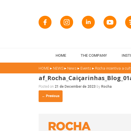
HOME
THE COMPANY
INST
▸
▸
▸
▸
HOME
NEWS
News
Events
Rocha incentiva a cul
af_Rocha_Caiçarinhas_Blog_01
Posted on
21 de December de 2023
by
Rocha
← Previous