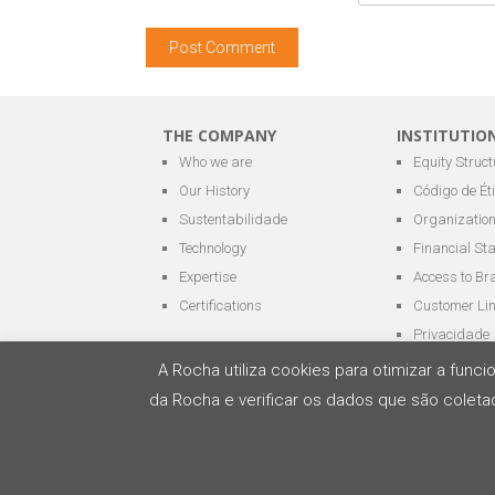
THE COMPANY
INSTITUTIO
Who we are
Equity Struct
Our History
Código de Ét
Sustentabilidade
Organization
Technology
Financial St
Expertise
Access to Br
Certifications
Customer Li
Privacidade
A Rocha utiliza cookies para otimizar a fun
da Rocha e verificar os dados que são coletad
All rights reserved - ROCHA Terminais Portuári