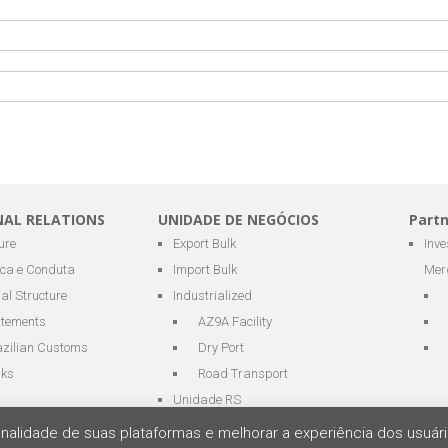
NAL RELATIONS
UNIDADE DE NEGÓCIOS
Part
ure
Export Bulk
Inv
ica e Conduta
Import Bulk
Mer
al Structure
Industrialized
atements
AZ9A Facility
azilian Customs
Dry Port
nks
Road Transport
Unidade RS
cionalidade de suas plataformas e melhorar a experiência dos usu