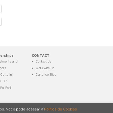
nerships
CONTACT
estments and
Contact Us
gers
Work with Us
Cattalini
Canal de Ética
COPI
FullPort
ários. Você pode acessar a
Política de Cookies