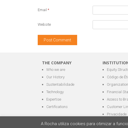
Email
*
Website
THE COMPANY
INSTITUTIO
Who we are
Equity Struct
Our History
Código de Ét
Sustentabilidade
Organization
Technology
Financial St
Expertise
Access to Br
Certifications
Customer Li
Privacidade
A Rocha utiliza cookies para otimizar a fun