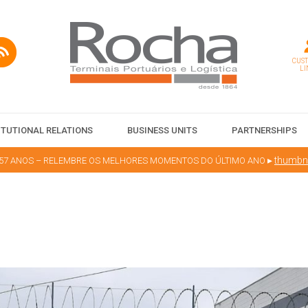
CUS
LI
ITUTIONAL RELATIONS
BUSINESS UNITS
PARTNERSHIPS
▸
thumbna
57 ANOS – RELEMBRE OS MELHORES MOMENTOS DO ÚLTIMO ANO