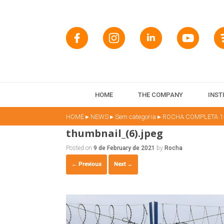
HOME
THE COMPANY
INST
▸
▸
▸
HOME
NEWS
Sem categoria
ROCHA COMPLETA 1
thumbnail_(6).jpeg
Posted on
9 de February de 2021
by
Rocha
← Previous
Next →