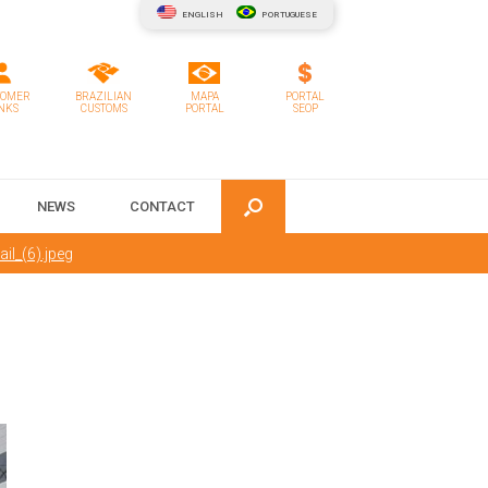
ENGLISH
PORTUGUESE
TOMER
BRAZILIAN
MAPA
PORTAL
NKS
CUSTOMS
PORTAL
SEOP
NEWS
CONTACT
il_(6).jpeg