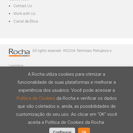
Contact Us
Work with Us
Canal de Ética
All rights reserved - ROCHA Terminais Portuários e
Logística
A Rocha utiliza cookies para otimizar a
funcionalidade de suas plataformas e melhorar a
experiência dos usuários. Você pode acessar a
Política de Cookies
da Rocha e verificar os dados
que são coletados e, ainda, as possibilidades de
Developed by
customização do seu uso. Ao clicar em “OK” você
aceita a Política de Cookies da Rocha.
Configurar
Ok