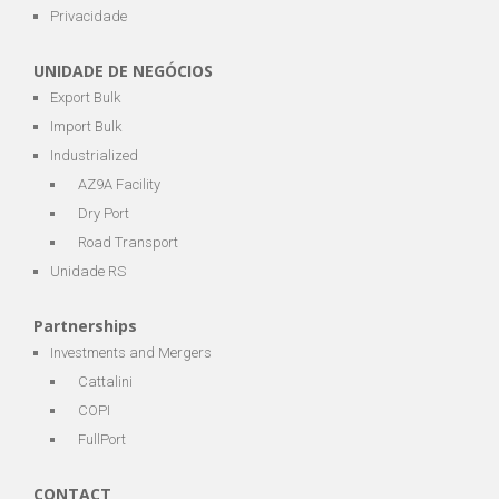
Privacidade
UNIDADE DE NEGÓCIOS
Export Bulk
Import Bulk
Industrialized
AZ9A Facility
Dry Port
Road Transport
Unidade RS
Partnerships
Investments and Mergers
Cattalini
COPI
FullPort
CONTACT