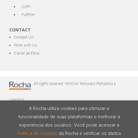
COPI
FullPort
CONTACT
Contact Us
Work with Us
Canal de Ética
All rights reserved - ROCHA Terminais Portuários e
Logística
A Rocha utiliza cookies para otimizar a
funcionalidade de suas plataformas e melhorar a
experiência dos usuários. Você pode acessar a
Política de Cookies
da Rocha e verificar os dados