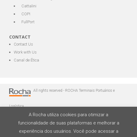
Cattalini
COPI
FullPort
CONTACT
Contact Us
Work with Us
Canal de Ética
All rights reserved - ROCHA Terminais Portuários e
Logística
A Rocha utiliza cookies para otimizar a
funcionalidade de suas plataformas e melhorar a
experiência dos usuários. Você pode acessar a