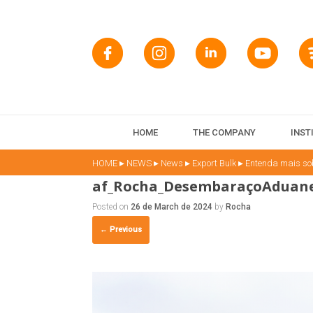
HOME
THE COMPANY
INST
▸
▸
▸
▸
HOME
NEWS
News
Export Bulk
Entenda mais so
af_Rocha_DesembaraçoAduane
Posted on
26 de March de 2024
by
Rocha
← Previous