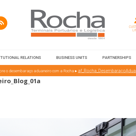
CUS
LI
ITUTIONAL RELATIONS
BUSINESS UNITS
PARTNERSHIPS
▸
af_Rocha_DesembaraçoAduan
bre o desembaraço aduaneiro com a Rocha
iro_Blog_01a