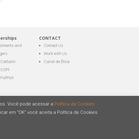
nerships
CONTACT
estments and
Contact Us
gers
Work with Us
Cattalini
Canal de Ética
COPI
FullPort
ários. Você pode acessar a
Política de Cookies
icar em “OK” você aceita a Política de Cookies
Developed by