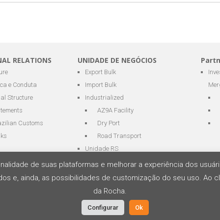
NAL RELATIONS
UNIDADE DE NEGÓCIOS
Part
ure
Export Bulk
Inv
ica e Conduta
Import Bulk
Mer
al Structure
Industrialized
atements
AZ9A Facility
azilian Customs
Dry Port
nks
Road Transport
Unidade RS
cionalidade de suas plataformas e melhorar a experiência dos usu
os e, ainda, as possibilidades de customização do seu uso. Ao cl
os e Logística
da Rocha.
Configurar
Ok