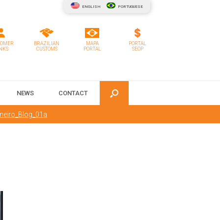
ENGLISH
PORTUGUESE
TOMER
BRAZILIAN
MAPA
PORTAL
NKS
CUSTOMS
PORTAL
SEOP
NEWS
CONTACT
eiro_Blog_01a