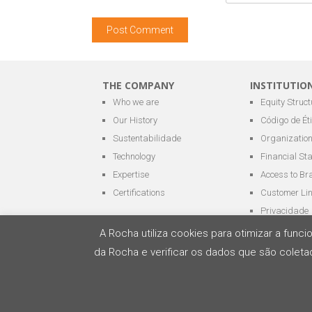
THE COMPANY
INSTITUTIO
Who we are
Equity Struct
Our History
Código de Ét
Sustentabilidade
Organization
Technology
Financial St
Expertise
Access to Br
Certifications
Customer Li
Privacidade
A Rocha utiliza cookies para otimizar a fun
da Rocha e verificar os dados que são coletad
All rights reserved - ROCHA Terminais Portuári