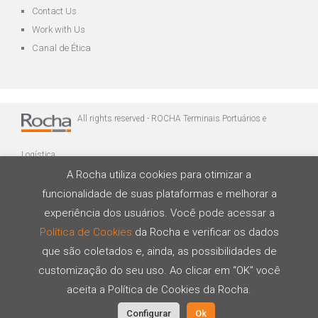
Contact Us
Work with Us
Canal de Ética
All rights reserved - ROCHA Terminais Portuários e
Logística
A Rocha utiliza cookies para otimizar a
funcionalidade de suas plataformas e melhorar a
experiência dos usuários. Você pode acessar a
Política de Cookies
da Rocha e verificar os dados
que são coletados e, ainda, as possibilidades de
Developed by
customização do seu uso. Ao clicar em “OK” você
aceita a Política de Cookies da Rocha.
Configurar
Ok