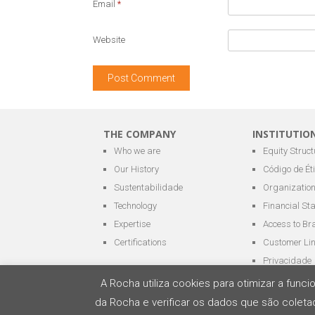
Email
*
Website
THE COMPANY
INSTITUTIO
Who we are
Equity Struct
Our History
Código de Ét
Sustentabilidade
Organization
Technology
Financial St
Expertise
Access to Br
Certifications
Customer Li
Privacidade
A Rocha utiliza cookies para otimizar a fun
da Rocha e verificar os dados que são coletad