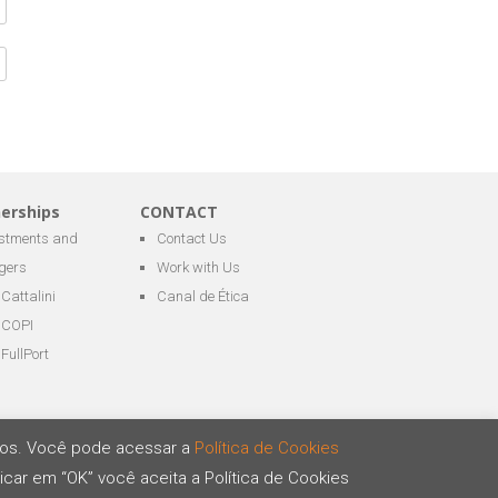
nerships
CONTACT
estments and
Contact Us
gers
Work with Us
Cattalini
Canal de Ética
COPI
FullPort
ários. Você pode acessar a
Política de Cookies
icar em “OK” você aceita a Política de Cookies