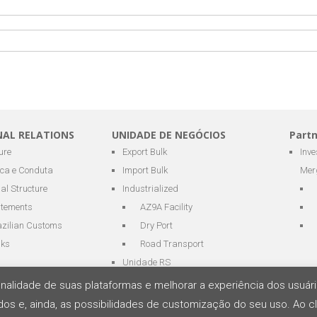
NAL RELATIONS
UNIDADE DE NEGÓCIOS
Part
ure
Export Bulk
Inv
ica e Conduta
Import Bulk
Mer
al Structure
Industrialized
atements
AZ9A Facility
azilian Customs
Dry Port
nks
Road Transport
Unidade RS
cionalidade de suas plataformas e melhorar a experiência dos usu
os e, ainda, as possibilidades de customização do seu uso. Ao cl