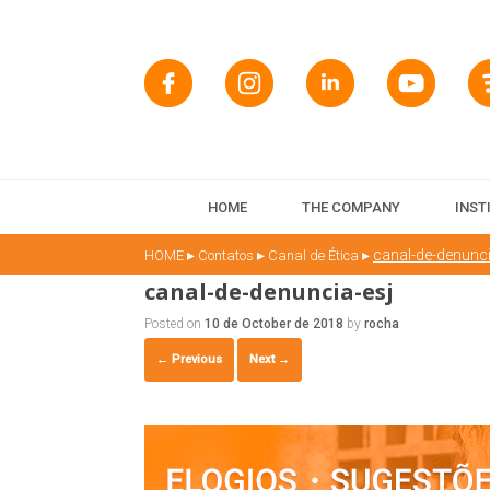
HOME
THE COMPANY
INST
▸
▸
▸
canal-de-denunci
HOME
Contatos
Canal de Ética
canal-de-denuncia-esj
Posted on
10 de October de 2018
by
rocha
← Previous
Next →