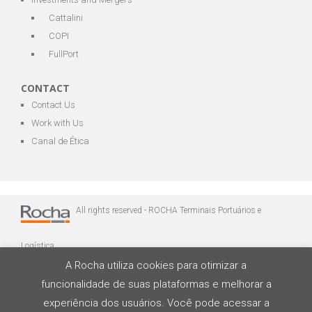
Cattalini
COPI
FullPort
CONTACT
Contact Us
Work with Us
Canal de Ética
All rights reserved - ROCHA Terminais Portuários e
Logística
A Rocha utiliza cookies para otimizar a
funcionalidade de suas plataformas e melhorar a
experiência dos usuários. Você pode acessar a