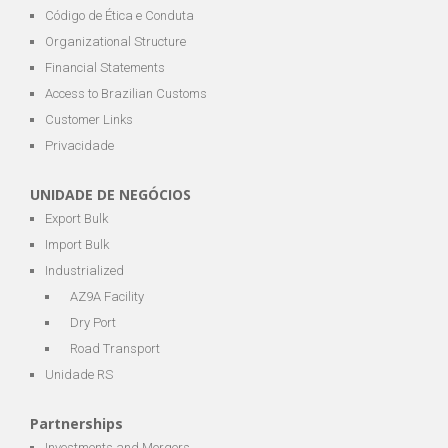
Código de Ética e Conduta
Organizational Structure
Financial Statements
Access to Brazilian Customs
Customer Links
Privacidade
UNIDADE DE NEGÓCIOS
Export Bulk
Import Bulk
Industrialized
AZ9A Facility
Dry Port
Road Transport
Unidade RS
Partnerships
Investments and Mergers