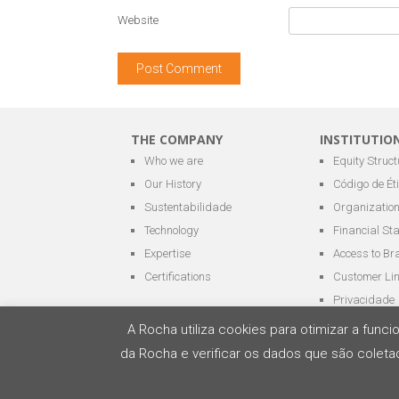
Website
THE COMPANY
INSTITUTIO
Who we are
Equity Struct
Our History
Código de Ét
Sustentabilidade
Organization
Technology
Financial St
Expertise
Access to Br
Certifications
Customer Li
Privacidade
A Rocha utiliza cookies para otimizar a fun
da Rocha e verificar os dados que são coletad
All rights reserved - ROCHA Terminais Portuári