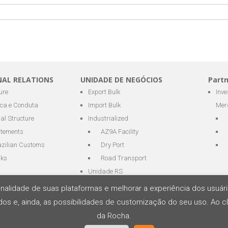
NAL RELATIONS
UNIDADE DE NEGÓCIOS
Part
ure
Export Bulk
Inv
ica e Conduta
Import Bulk
Mer
al Structure
Industrialized
atements
AZ9A Facility
azilian Customs
Dry Port
nks
Road Transport
Unidade RS
cionalidade de suas plataformas e melhorar a experiência dos usu
os e, ainda, as possibilidades de customização do seu uso. Ao cl
os e Logística
da Rocha.