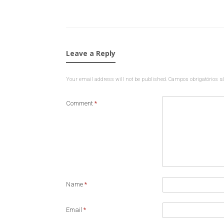
Leave a Reply
Your email address will not be published.
Campos obrigatórios 
Comment
*
Name
*
Email
*