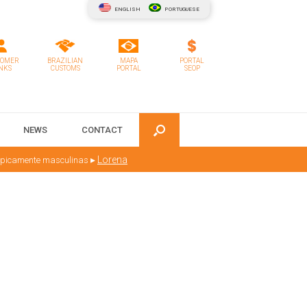
ENGLISH
PORTUGUESE
TOMER
BRAZILIAN
MAPA
PORTAL
NKS
CUSTOMS
PORTAL
SEOP
NEWS
CONTACT
▸
Lorena
tipicamente masculinas