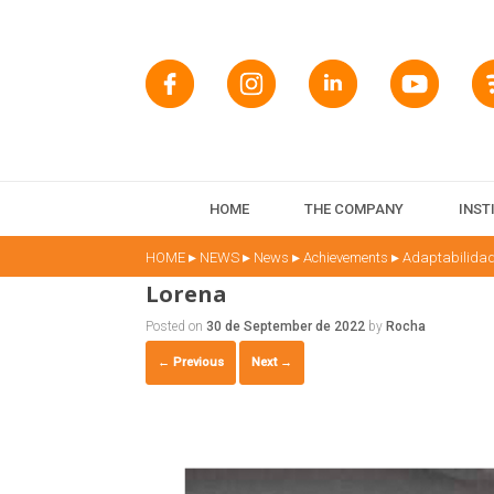
HOME
THE COMPANY
INST
▸
▸
▸
▸
HOME
NEWS
News
Achievements
Adaptabilidad
Lorena
Posted on
30 de September de 2022
by
Rocha
← Previous
Next →