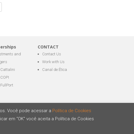
nerships
CONTACT
estments and
Contact Us
gers
Work with Us
Cattalini
Canal de Ética
COPI
FullPort
ários. Você pode acessar a
Política de Cookies
icar em “OK” você aceita a Política de Cookies
Developed by