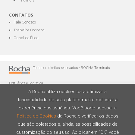
FullPort
CONTATOS
Fale Conosco
Trabalhe Conosco
Canal de Ética
Todos os direitos reservados - ROCHA Terminais
Portuários e Logística
A Rocha utiliza cookies para otimizar a
funcionalidade de suas plataformas e melhorar a
experiência dos usuários. Você pode acessar a
Política de Cookies
da Rocha e verificar os dados
que são coletados e, ainda, as possibilidades de
Desenvolvido por
customização do seu uso. Ao clicar em “OK” você